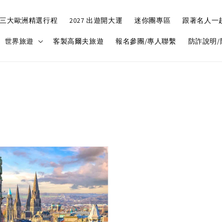
三大歐洲精選行程
2027 出遊開大運
迷你團專區
跟著名人一
世界旅遊
客製高爾夫旅遊
報名參團/專人聯繫
防詐說明/