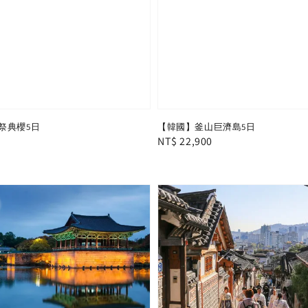
祭典櫻5日
【韓國】釜山巨濟島5日
Regular
NT$ 22,900
price