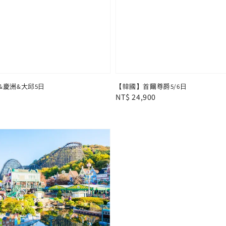
&慶洲&大邱5日
【韓國】首爾尊爵5/6日
Regular
NT$ 24,900
price