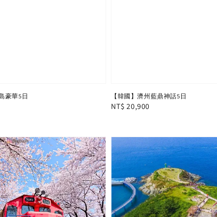
島豪華5日
【韓國】濟州藍鼎神話5日
Regular
NT$ 20,900
price