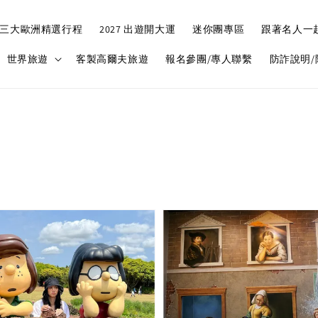
三大歐洲精選行程
2027 出遊開大運
迷你團專區
跟著名人一
世界旅遊
客製高爾夫旅遊
報名參團/專人聯繫
防詐說明/