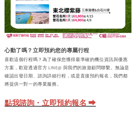
心動了嗎？立即預約您的專屬行程
喜歡這個行程嗎？為了確保您獲得最準確的機位資訊與優惠
方案，歡迎透過官方 LINE@ 與我們的旅遊顧問聯繫。無論是
確認出發日期、諮詢詳細行程，或是直接預約報名，我們都
將提供一對一的專業服務。
點我諮詢・立即預約報名 ⮕