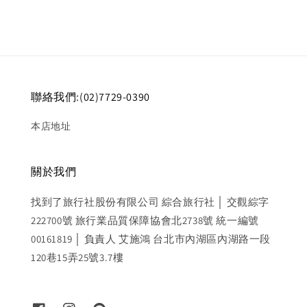
聯絡我們:(02)7729-0390
本店地址
關於我們
找到了旅行社股份有限公司 綜合旅行社 │ 交觀綜字
222700號 旅行業品質保障協會北2738號 統一編號
00161819 │ 負責人 艾施鴻 台北市內湖區內湖路一段
120巷15弄25號3.7樓