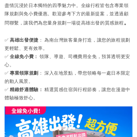
盡情沉浸於日本獨特的四季魅力中。全線行程皆包含專業領
隊規劃與免小費優惠。歡迎參考下方的最新提案，並透過顧
。
問聯繫，讓我們為您量身規劃一場從高雄出發的質感旅程
✅
高雄出發便捷
： 為南台灣旅客量身打造，讓您的旅程規劃
更輕鬆、更有效率。
✅
全線免小費：
領隊、導遊、司機費用全免，預算透明更安
心。
✅
專業領隊規劃
： 深入在地景點，帶您領略每一處日本限定
的動人風景。
✅
精緻舒適體驗：
精選質感住宿與行程節奏，讓您在漫遊中
體驗極致舒心。