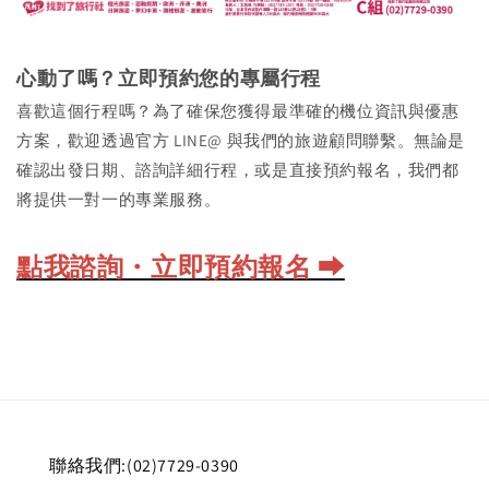
心動了嗎？立即預約您的專屬行程
喜歡這個行程嗎？為了確保您獲得最準確的機位資訊與優惠
方案，歡迎透過官方 LINE@ 與我們的旅遊顧問聯繫。無論是
確認出發日期、諮詢詳細行程，或是直接預約報名，我們都
將提供一對一的專業服務。
點我諮詢・立即預約報名 ⮕
聯絡我們:(02)7729-0390