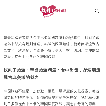
想去韓國旅遊嗎？台中出發韓國精選行程熱銷中！找到了旅
遊為中部旅客規劃舒適、精緻的跟團路線，從時尚潮流到古
宮文化一次滿足。全線免小費，專人一對一諮詢。立即點擊
查看，從台中開啟您的韓國假期！
找到了旅遊・韓國旅遊精選：台中出發，探索潮流
與古典交織的魅力
韓國旅遊不僅是一次移動，更是一場深度的文化探索。從首
爾繁忙的時尚潮流，到傳統韓屋村的靜謐時光，我們精心規
劃了多條從台中出發的韓國深度路線，讓您在舒適的節奏