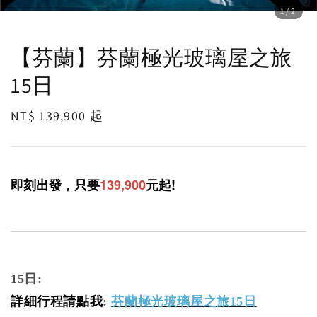
1
/2
【芬蘭】芬蘭極光玻璃屋之旅
15日
Regular
NT$ 139,900
起
price
即刻出發，
只要
139
,
9
0
0
元起!
15日
:
詳細行程請點我
:
芬蘭極光玻璃屋之旅15日