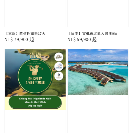
【東歐】超值巴爾幹17天
【日本】賞楓東北奧入瀨溪9日
Regular
NT$ 79,900
起
Regular
NT$ 59,900
起
price
price