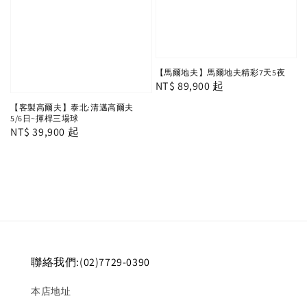
【馬爾地夫】馬爾地夫精彩7天5夜
Regular
NT$ 89,900
起
price
【客製高爾夫】泰北:清邁高爾夫
5/6日~揮桿三場球
Regular
NT$ 39,900
起
price
聯絡我們:(02)7729-0390
本店地址